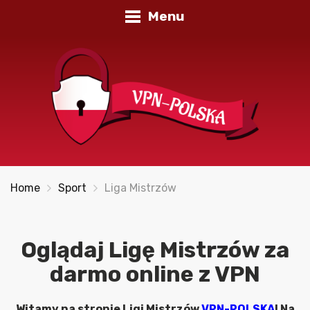
Menu
Home
Sport
Liga Mistrzów
Oglądaj Ligę Mistrzów za
darmo online z VPN
Witamy na stronie Ligi Mistrzów
VPN-POLSKA
! Na