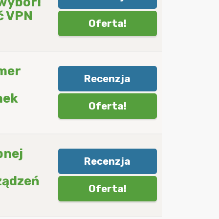
 wybór!
ć VPN
Oferta!
mer
Recenzja
nek
Oferta!
pnej
Recenzja
ządzeń
Oferta!