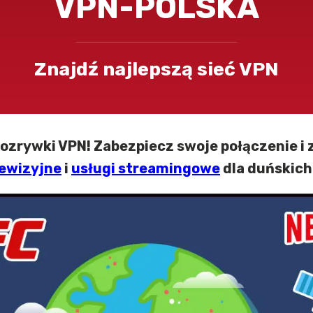
VPN-POLSKA
Znajdź najlepszą sieć VPN
rywki VPN! Zabezpiecz swoje połączenie i z
ewizyjne
i
usługi streamingowe
dla duńskic