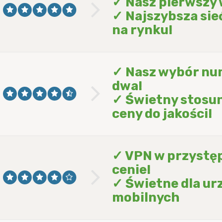
✓ Nasz pierwszy
✓ Najszybsza sie
na rynku!
✓ Nasz wybór nu
dwa!
✓ Świetny stosu
ceny do jakości!
✓ VPN w przystę
cenie!
✓ Świetne dla ur
mobilnych