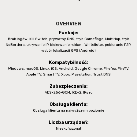
OVERVIEW
Funkcje
:
Brak logów, Kill Switch, prywatny DNS, tryb Camoflage, MultiHop, tryb
NoBorders, ukrywanie IP, blokowanie reklam, Whitelister, pobieranie P2P,
wybór lokalizacji GPS (Android)
Kompatybilność
:
Windows, macOS, Linux, iOS, Android, Google Chrome, Firefox, FireTV,
Apple TV, Smart TV, Xbox, Playstation, Trust DNS
Zabezpieczenia
:
AES-256-GCM, IKEv2, IPsec
Obsługa klienta
:
Obsługa klienta na najwyższym poziomie
Liczba urządzeń
:
Nieskończona!